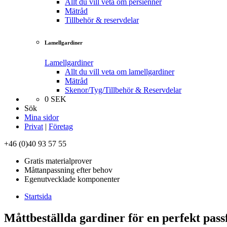
Allt du vill veta om persienner
Mätråd
Tillbehör & reservdelar
Lamellgardiner
Lamellgardiner
Allt du vill veta om lamellgardiner
Mätråd
Skenor/Tyg/Tillbehör & Reservdelar
0
SEK
Sök
Mina sidor
Privat
|
Företag
+46 (0)40 93 57 55
Gratis materialprover
Måttanpassning efter behov
Egenutvecklade komponenter
Startsida
Måttbeställda gardiner för en perfekt pas