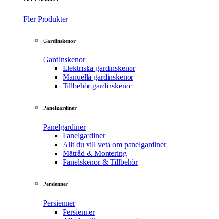
Fler Produkter
Gardinskenor
Gardinskenor
Elektriska gardinskenor
Manuella gardinskenor
Tillbehör gardinskenor
Panelgardiner
Panelgardiner
Panelgardiner
Allt du vill veta om panelgardiner
Mätråd & Montering
Panelskenor & Tillbehör
Persienner
Persienner
Persienner