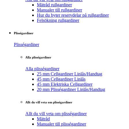
Mätråd rullgardiner
Manualer till rullgardiner
Hur du byter reservdelar på rullgardiner
Felsökning rullgardiner
Plisségardiner
Plisségardiner
Alla plisségardiner
Alla plisségardiner
25 mm Cellgardiner Linlås/Handtag
45 mm Cellgardiner Linlås
45 mm Elektriska Cellgardiner
20 mm Plisségardiner Linlås/Handtag
Allt du vill veta om plisségardiner
Allt du vill veta om plisségardiner
Mätråd
Manualer till plisségardiner