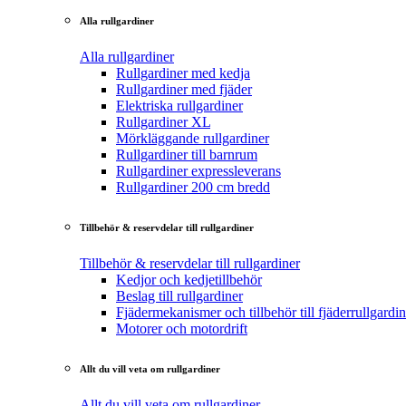
Alla rullgardiner
Alla rullgardiner
Rullgardiner med kedja
Rullgardiner med fjäder
Elektriska rullgardiner
Rullgardiner XL
Mörkläggande rullgardiner
Rullgardiner till barnrum
Rullgardiner expressleverans
Rullgardiner 200 cm bredd
Tillbehör & reservdelar till rullgardiner
Tillbehör & reservdelar till rullgardiner
Kedjor och kedjetillbehör
Beslag till rullgardiner
Fjädermekanismer och tillbehör till fjäderrullgardin
Motorer och motordrift
Allt du vill veta om rullgardiner
Allt du vill veta om rullgardiner