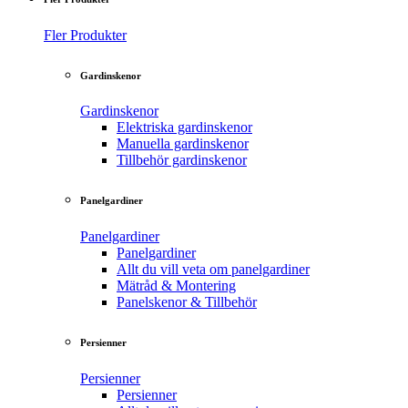
Fler Produkter
Gardinskenor
Gardinskenor
Elektriska gardinskenor
Manuella gardinskenor
Tillbehör gardinskenor
Panelgardiner
Panelgardiner
Panelgardiner
Allt du vill veta om panelgardiner
Mätråd & Montering
Panelskenor & Tillbehör
Persienner
Persienner
Persienner