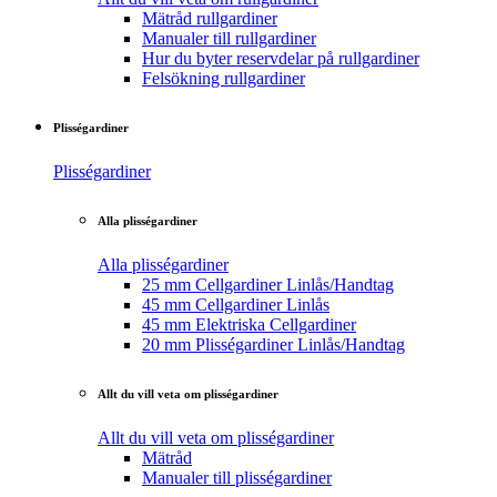
Mätråd rullgardiner
Manualer till rullgardiner
Hur du byter reservdelar på rullgardiner
Felsökning rullgardiner
Plisségardiner
Plisségardiner
Alla plisségardiner
Alla plisségardiner
25 mm Cellgardiner Linlås/Handtag
45 mm Cellgardiner Linlås
45 mm Elektriska Cellgardiner
20 mm Plisségardiner Linlås/Handtag
Allt du vill veta om plisségardiner
Allt du vill veta om plisségardiner
Mätråd
Manualer till plisségardiner