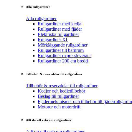
Alla rullgardiner
Alla rullgardiner
Rullgardiner med kedja
Rullgardiner med fjäder
Elektriska rullgardiner
Rullgardiner XL
Mörkläggande rullgardiner
Rullgardiner till barnrum
Rullgardiner expressleverans
Rullgardiner 200 cm bredd
Tillbehör & reservdelar till rullgardiner
Tillbehör & reservdelar till rullgardiner
Kedjor och kedjetillbehör
Beslag till rullgardiner
Fjädermekanismer och tillbehör till fjäderrullgardin
Motorer och motordrift
Allt du vill veta om rullgardiner
Allt du vill veta om rullgardiner