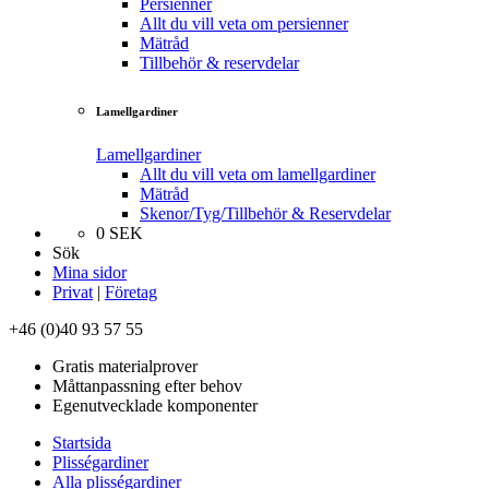
Persienner
Allt du vill veta om persienner
Mätråd
Tillbehör & reservdelar
Lamellgardiner
Lamellgardiner
Allt du vill veta om lamellgardiner
Mätråd
Skenor/Tyg/Tillbehör & Reservdelar
0
SEK
Sök
Mina sidor
Privat
|
Företag
+46 (0)40 93 57 55
Gratis materialprover
Måttanpassning efter behov
Egenutvecklade komponenter
Startsida
Plisségardiner
Alla plisségardiner