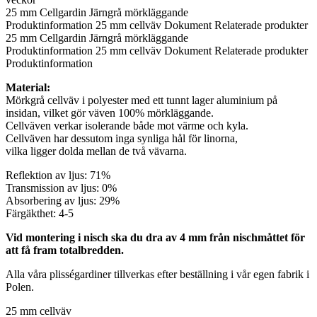
25 mm Cellgardin Järngrå mörkläggande
Produktinformation
25 mm cellväv
Dokument
Relaterade produkter
25 mm Cellgardin Järngrå mörkläggande
Produktinformation
25 mm cellväv
Dokument
Relaterade produkter
Produktinformation
Material:
Mörkgrå cellväv i polyester med ett tunnt lager aluminium på
insidan, vilket gör väven 100% mörkläggande.
Cellväven verkar isolerande både mot värme och kyla.
Cellväven har dessutom inga synliga hål för linorna,
vilka ligger dolda mellan de två vävarna.
Reflektion av ljus: 71%
Transmission av ljus: 0%
Absorbering av ljus: 29%
Färgäkthet: 4-5
Vid montering i nisch ska du dra av 4 mm från nischmåttet för
att få fram totalbredden.
Alla våra plisségardiner tillverkas efter beställning i vår egen fabrik i
Polen.
25 mm cellväv