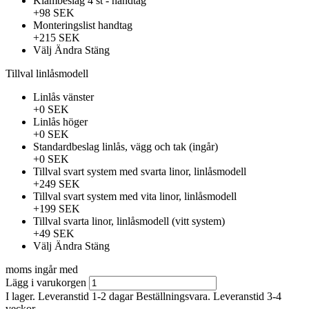
Klämbeslag 4 st - handtag
+98 SEK
Monteringslist handtag
+215 SEK
Välj
Ändra
Stäng
Tillval linlåsmodell
Linlås vänster
+0 SEK
Linlås höger
+0 SEK
Standardbeslag linlås, vägg och tak (ingår)
+0 SEK
Tillval svart system med svarta linor, linlåsmodell
+249 SEK
Tillval svart system med vita linor, linlåsmodell
+199 SEK
Tillval svarta linor, linlåsmodell (vitt system)
+49 SEK
Välj
Ändra
Stäng
moms ingår med
Lägg i varukorgen
I lager. Leveranstid 1-2 dagar
Beställningsvara. Leveranstid 3-4
veckor