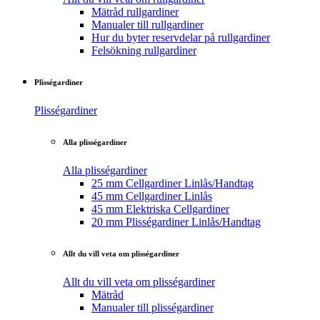
Mätråd rullgardiner
Manualer till rullgardiner
Hur du byter reservdelar på rullgardiner
Felsökning rullgardiner
Plisségardiner
Plisségardiner
Alla plisségardiner
Alla plisségardiner
25 mm Cellgardiner Linlås/Handtag
45 mm Cellgardiner Linlås
45 mm Elektriska Cellgardiner
20 mm Plisségardiner Linlås/Handtag
Allt du vill veta om plisségardiner
Allt du vill veta om plisségardiner
Mätråd
Manualer till plisségardiner