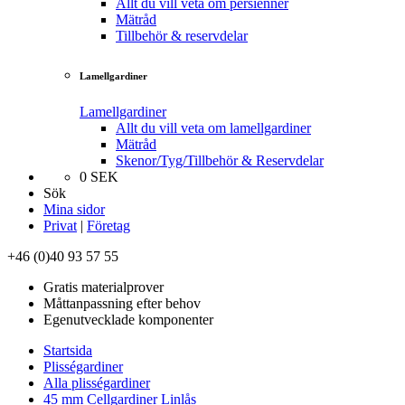
Allt du vill veta om persienner
Mätråd
Tillbehör & reservdelar
Lamellgardiner
Lamellgardiner
Allt du vill veta om lamellgardiner
Mätråd
Skenor/Tyg/Tillbehör & Reservdelar
0
SEK
Sök
Mina sidor
Privat
|
Företag
+46 (0)40 93 57 55
Gratis materialprover
Måttanpassning efter behov
Egenutvecklade komponenter
Startsida
Plisségardiner
Alla plisségardiner
45 mm Cellgardiner Linlås