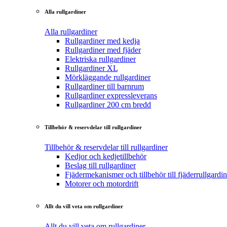
Alla rullgardiner
Alla rullgardiner
Rullgardiner med kedja
Rullgardiner med fjäder
Elektriska rullgardiner
Rullgardiner XL
Mörkläggande rullgardiner
Rullgardiner till barnrum
Rullgardiner expressleverans
Rullgardiner 200 cm bredd
Tillbehör & reservdelar till rullgardiner
Tillbehör & reservdelar till rullgardiner
Kedjor och kedjetillbehör
Beslag till rullgardiner
Fjädermekanismer och tillbehör till fjäderrullgardin
Motorer och motordrift
Allt du vill veta om rullgardiner
Allt du vill veta om rullgardiner