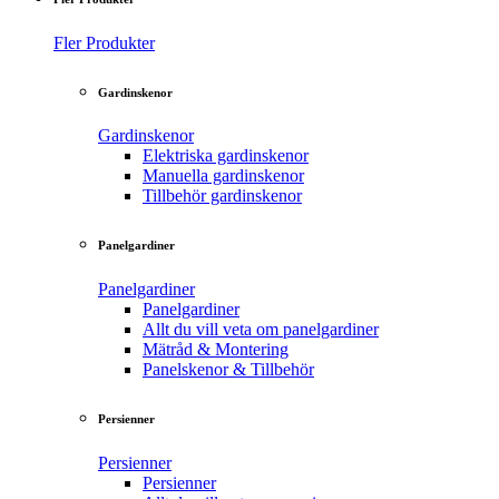
Fler Produkter
Gardinskenor
Gardinskenor
Elektriska gardinskenor
Manuella gardinskenor
Tillbehör gardinskenor
Panelgardiner
Panelgardiner
Panelgardiner
Allt du vill veta om panelgardiner
Mätråd & Montering
Panelskenor & Tillbehör
Persienner
Persienner
Persienner