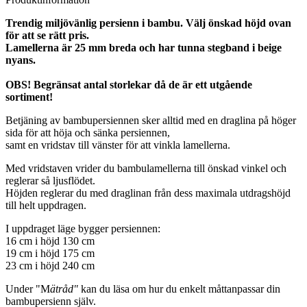
Trendig miljövänlig persienn i bambu. Välj önskad höjd ovan
för att se rätt pris.
Lamellerna är 25 mm breda och har tunna stegband i beige
nyans.
OBS! Begränsat antal storlekar då de är ett utgående
sortiment!
Betjäning av bambupersiennen sker alltid med en draglina på höger
sida för att höja och sänka persiennen,
samt en vridstav till vänster för att vinkla lamellerna.
Med vridstaven vrider du bambulamellerna till önskad vinkel och
reglerar så ljusflödet.
Höjden reglerar du med draglinan från dess maximala utdragshöjd
till helt uppdragen.
I uppdraget läge bygger persiennen:
16 cm i höjd 130 cm
19 cm i höjd 175 cm
23 cm i höjd 240 cm
Under "M
ätråd"
kan du läsa om hur du enkelt måttanpassar din
bambupersienn själv.