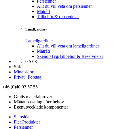
Persienner
Allt du vill veta om persienner
Mätråd
Tillbehör & reservdelar
Lamellgardiner
Lamellgardiner
Allt du vill veta om lamellgardiner
Mätråd
Skenor/Tyg/Tillbehör & Reservdelar
0
SEK
Sök
Mina sidor
Privat
|
Företag
+46 (0)40 93 57 55
Gratis materialprover
Måttanpassning efter behov
Egenutvecklade komponenter
Startsida
Fler Produkter
Persienner