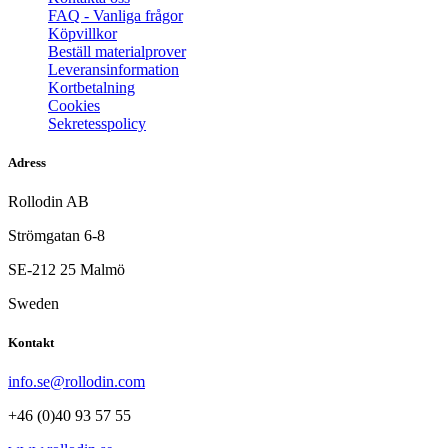
FAQ - Vanliga frågor
Köpvillkor
Beställ materialprover
Leveransinformation
Kortbetalning
Cookies
Sekretesspolicy
Adress
Rollodin AB
Strömgatan 6-8
SE-212 25 Malmö
Sweden
Kontakt
info.se@rollodin.com
+46 (0)40 93 57 55