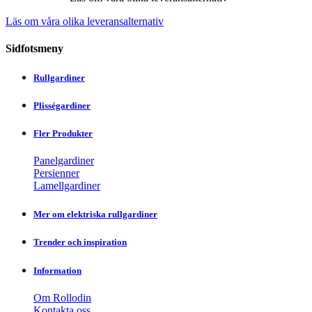
Läs om våra olika leveransalternativ
Sidfotsmeny
Rullgardiner
Plisségardiner
Fler Produkter
Panelgardiner
Persienner
Lamellgardiner
Mer om elektriska rullgardiner
Trender och inspiration
Information
Om Rollodin
Kontakta oss