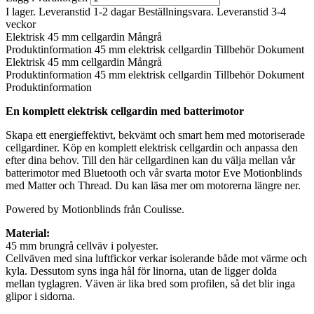
I lager. Leveranstid 1-2 dagar
Beställningsvara. Leveranstid 3-4
veckor
Elektrisk 45 mm cellgardin Mångrå
Produktinformation
45 mm elektrisk cellgardin
Tillbehör
Dokument
Elektrisk 45 mm cellgardin Mångrå
Produktinformation
45 mm elektrisk cellgardin
Tillbehör
Dokument
Produktinformation
En komplett elektrisk cellgardin med batterimotor
Skapa ett energieffektivt, bekvämt och smart hem med motoriserade
cellgardiner. Köp en komplett elektrisk cellgardin och anpassa den
efter dina behov. Till den här cellgardinen kan du välja mellan vår
batterimotor med Bluetooth och vår svarta motor Eve Motionblinds
med Matter och Thread. Du kan läsa mer om motorerna längre ner.
Powered by Motionblinds från Coulisse.
Material:
45 mm brungrå cellväv i polyester.
Cellväven med sina luftfickor verkar isolerande både mot värme och
kyla. Dessutom syns inga hål för linorna, utan de ligger dolda
mellan tyglagren. Väven är lika bred som profilen, så det blir inga
glipor i sidorna.