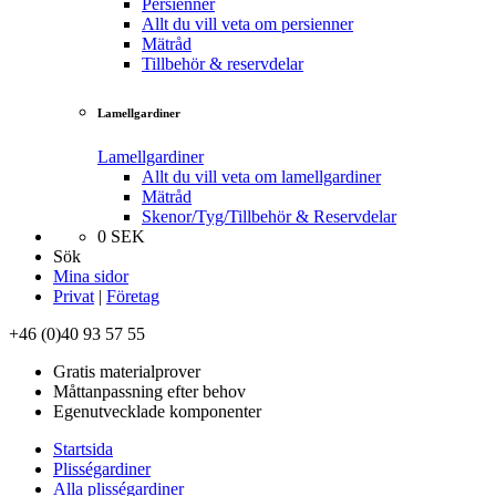
Persienner
Allt du vill veta om persienner
Mätråd
Tillbehör & reservdelar
Lamellgardiner
Lamellgardiner
Allt du vill veta om lamellgardiner
Mätråd
Skenor/Tyg/Tillbehör & Reservdelar
0
SEK
Sök
Mina sidor
Privat
|
Företag
+46 (0)40 93 57 55
Gratis materialprover
Måttanpassning efter behov
Egenutvecklade komponenter
Startsida
Plisségardiner
Alla plisségardiner