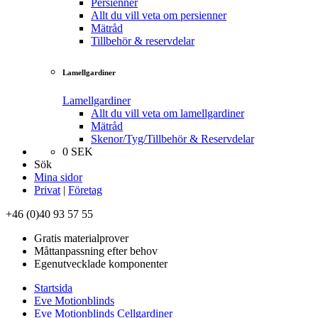
Persienner
Allt du vill veta om persienner
Mätråd
Tillbehör & reservdelar
Lamellgardiner
Lamellgardiner
Allt du vill veta om lamellgardiner
Mätråd
Skenor/Tyg/Tillbehör & Reservdelar
0
SEK
Sök
Mina sidor
Privat
|
Företag
+46 (0)40 93 57 55
Gratis materialprover
Måttanpassning efter behov
Egenutvecklade komponenter
Startsida
Eve Motionblinds
Eve Motionblinds Cellgardiner