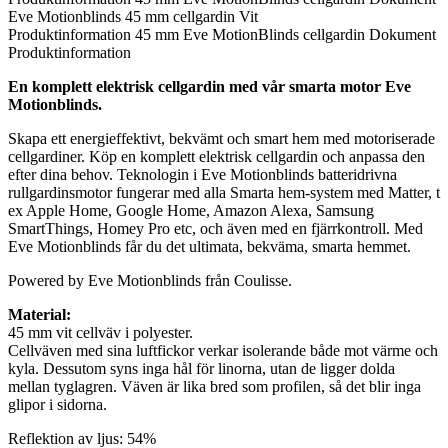
Eve Motionblinds 45 mm cellgardin Vit
Produktinformation
45 mm Eve MotionBlinds cellgardin
Dokument
Produktinformation
En komplett elektrisk cellgardin med vår smarta motor Eve
Motionblinds.
Skapa ett energieffektivt, bekvämt och smart hem med motoriserade
cellgardiner. Köp en komplett elektrisk cellgardin och anpassa den
efter dina behov. Teknologin i Eve Motionblinds batteridrivna
rullgardinsmotor fungerar med alla Smarta hem-system med Matter, t
ex Apple Home, Google Home, Amazon Alexa, Samsung
SmartThings, Homey Pro etc, och även med en fjärrkontroll. Med
Eve Motionblinds får du det ultimata, bekväma, smarta hemmet.
Powered by Eve Motionblinds från Coulisse.
Material:
45 mm vit cellväv i polyester.
Cellväven med sina luftfickor verkar isolerande både mot värme och
kyla. Dessutom syns inga hål för linorna, utan de ligger dolda
mellan tyglagren. Väven är lika bred som profilen, så det blir inga
glipor i sidorna.
Reflektion av ljus: 54%