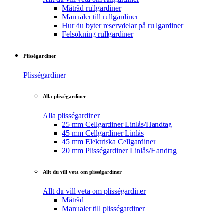
Mätråd rullgardiner
Manualer till rullgardiner
Hur du byter reservdelar på rullgardiner
Felsökning rullgardiner
Plisségardiner
Plisségardiner
Alla plisségardiner
Alla plisségardiner
25 mm Cellgardiner Linlås/Handtag
45 mm Cellgardiner Linlås
45 mm Elektriska Cellgardiner
20 mm Plisségardiner Linlås/Handtag
Allt du vill veta om plisségardiner
Allt du vill veta om plisségardiner
Mätråd
Manualer till plisségardiner