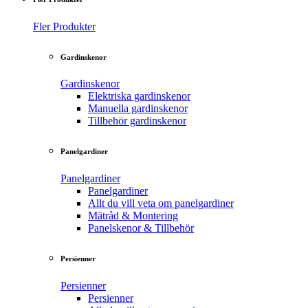
Fler Produkter
Gardinskenor
Gardinskenor
Elektriska gardinskenor
Manuella gardinskenor
Tillbehör gardinskenor
Panelgardiner
Panelgardiner
Panelgardiner
Allt du vill veta om panelgardiner
Mätråd & Montering
Panelskenor & Tillbehör
Persienner
Persienner
Persienner