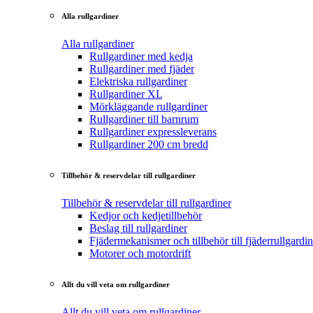
Alla rullgardiner
Alla rullgardiner
Rullgardiner med kedja
Rullgardiner med fjäder
Elektriska rullgardiner
Rullgardiner XL
Mörkläggande rullgardiner
Rullgardiner till barnrum
Rullgardiner expressleverans
Rullgardiner 200 cm bredd
Tillbehör & reservdelar till rullgardiner
Tillbehör & reservdelar till rullgardiner
Kedjor och kedjetillbehör
Beslag till rullgardiner
Fjädermekanismer och tillbehör till fjäderrullgardin
Motorer och motordrift
Allt du vill veta om rullgardiner
Allt du vill veta om rullgardiner