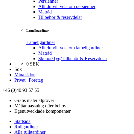
Persienner
Allt du vill veta om persienner
Mätråd
Tillbehör & reservdelar
Lamellgardiner
Lamellgardiner
Allt du vill veta om lamellgardiner
Mätråd
Skenor/Tyg/Tillbehör & Reservdelar
0
SEK
Sök
Mina sidor
Privat
|
Företag
+46 (0)40 93 57 55
Gratis materialprover
Måttanpassning efter behov
Egenutvecklade komponenter
Startsida
Rullgardiner
Alla rullgardiner