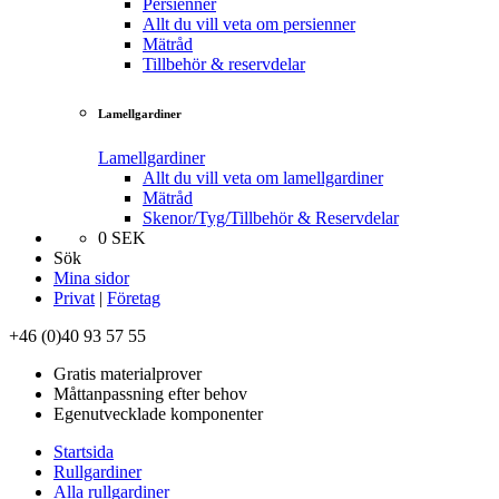
Persienner
Allt du vill veta om persienner
Mätråd
Tillbehör & reservdelar
Lamellgardiner
Lamellgardiner
Allt du vill veta om lamellgardiner
Mätråd
Skenor/Tyg/Tillbehör & Reservdelar
0
SEK
Sök
Mina sidor
Privat
|
Företag
+46 (0)40 93 57 55
Gratis materialprover
Måttanpassning efter behov
Egenutvecklade komponenter
Startsida
Rullgardiner
Alla rullgardiner