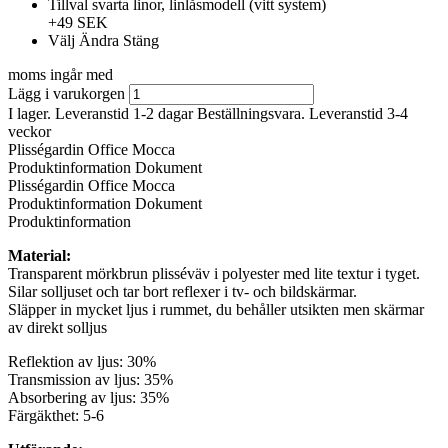
Tillval svarta linor, linlåsmodell (vitt system)
+49 SEK
Välj
Ändra
Stäng
moms ingår med
Lägg i varukorgen
I lager. Leveranstid 1-2 dagar
Beställningsvara. Leveranstid 3-4
veckor
Plisségardin Office Mocca
Produktinformation
Dokument
Plisségardin Office Mocca
Produktinformation
Dokument
Produktinformation
Material:
Transparent mörkbrun plisséväv i polyester med lite textur i tyget.
Silar solljuset och tar bort reflexer i tv- och bildskärmar.
Släpper in mycket ljus i rummet, du behåller utsikten men skärmar
av direkt solljus
Reflektion av ljus: 30%
Transmission av ljus: 35%
Absorbering av ljus: 35%
Färgäkthet: 5-6