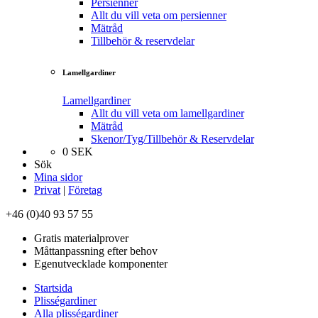
Persienner
Allt du vill veta om persienner
Mätråd
Tillbehör & reservdelar
Lamellgardiner
Lamellgardiner
Allt du vill veta om lamellgardiner
Mätråd
Skenor/Tyg/Tillbehör & Reservdelar
0
SEK
Sök
Mina sidor
Privat
|
Företag
+46 (0)40 93 57 55
Gratis materialprover
Måttanpassning efter behov
Egenutvecklade komponenter
Startsida
Plisségardiner
Alla plisségardiner