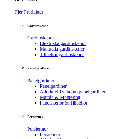
Fler Produkter
Gardinskenor
Gardinskenor
Elektriska gardinskenor
Manuella gardinskenor
Tillbehör gardinskenor
Panelgardiner
Panelgardiner
Panelgardiner
Allt du vill veta om panelgardiner
Mätråd & Montering
Panelskenor & Tillbehör
Persienner
Persienner
Persienner