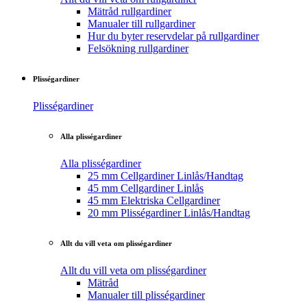
Mätråd rullgardiner
Manualer till rullgardiner
Hur du byter reservdelar på rullgardiner
Felsökning rullgardiner
Plisségardiner
Plisségardiner
Alla plisségardiner
Alla plisségardiner
25 mm Cellgardiner Linlås/Handtag
45 mm Cellgardiner Linlås
45 mm Elektriska Cellgardiner
20 mm Plisségardiner Linlås/Handtag
Allt du vill veta om plisségardiner
Allt du vill veta om plisségardiner
Mätråd
Manualer till plisségardiner