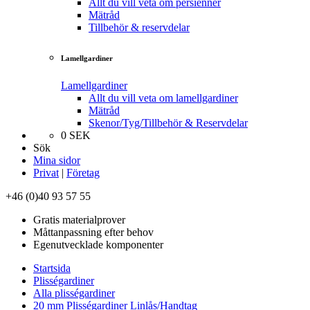
Allt du vill veta om persienner
Mätråd
Tillbehör & reservdelar
Lamellgardiner
Lamellgardiner
Allt du vill veta om lamellgardiner
Mätråd
Skenor/Tyg/Tillbehör & Reservdelar
0
SEK
Sök
Mina sidor
Privat
|
Företag
+46 (0)40 93 57 55
Gratis materialprover
Måttanpassning efter behov
Egenutvecklade komponenter
Startsida
Plisségardiner
Alla plisségardiner
20 mm Plisségardiner Linlås/Handtag