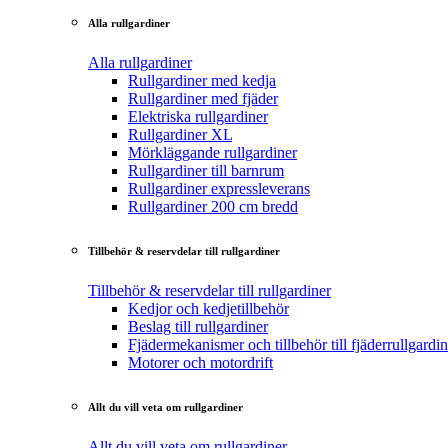
Alla rullgardiner
Alla rullgardiner
Rullgardiner med kedja
Rullgardiner med fjäder
Elektriska rullgardiner
Rullgardiner XL
Mörkläggande rullgardiner
Rullgardiner till barnrum
Rullgardiner expressleverans
Rullgardiner 200 cm bredd
Tillbehör & reservdelar till rullgardiner
Tillbehör & reservdelar till rullgardiner
Kedjor och kedjetillbehör
Beslag till rullgardiner
Fjädermekanismer och tillbehör till fjäderrullgardin
Motorer och motordrift
Allt du vill veta om rullgardiner
Allt du vill veta om rullgardiner