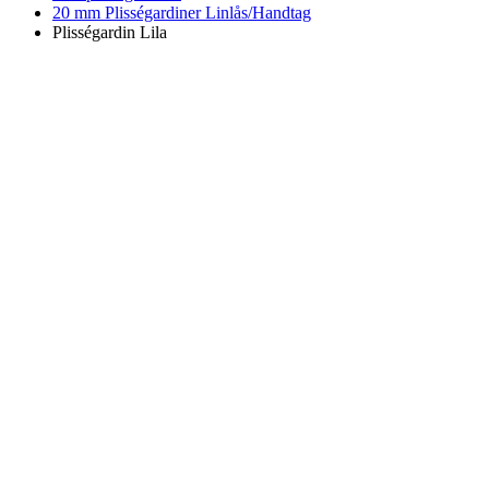
20 mm Plisségardiner Linlås/Handtag
Plisségardin Lila