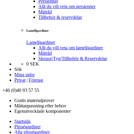
Persienner
Allt du vill veta om persienner
Mätråd
Tillbehör & reservdelar
Lamellgardiner
Lamellgardiner
Allt du vill veta om lamellgardiner
Mätråd
Skenor/Tyg/Tillbehör & Reservdelar
0
SEK
Sök
Mina sidor
Privat
|
Företag
+46 (0)40 93 57 55
Gratis materialprover
Måttanpassning efter behov
Egenutvecklade komponenter
Startsida
Plisségardiner
Alla plisségardiner