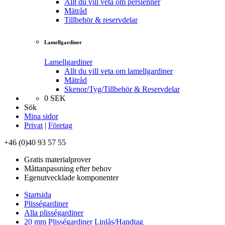
Allt du vill veta om persienner
Mätråd
Tillbehör & reservdelar
Lamellgardiner
Lamellgardiner
Allt du vill veta om lamellgardiner
Mätråd
Skenor/Tyg/Tillbehör & Reservdelar
0
SEK
Sök
Mina sidor
Privat
|
Företag
+46 (0)40 93 57 55
Gratis materialprover
Måttanpassning efter behov
Egenutvecklade komponenter
Startsida
Plisségardiner
Alla plisségardiner
20 mm Plisségardiner Linlås/Handtag