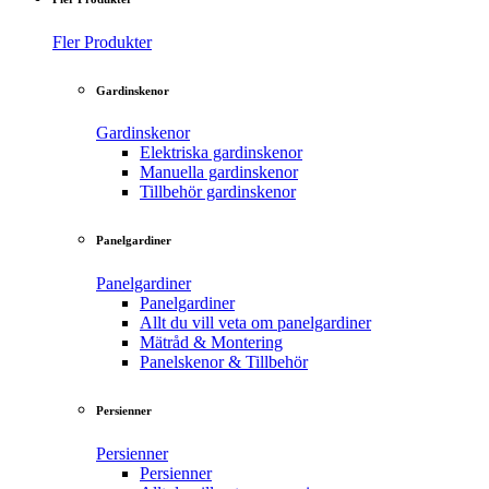
Fler Produkter
Gardinskenor
Gardinskenor
Elektriska gardinskenor
Manuella gardinskenor
Tillbehör gardinskenor
Panelgardiner
Panelgardiner
Panelgardiner
Allt du vill veta om panelgardiner
Mätråd & Montering
Panelskenor & Tillbehör
Persienner
Persienner
Persienner