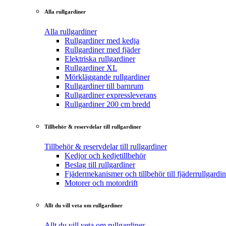
Alla rullgardiner
Alla rullgardiner
Rullgardiner med kedja
Rullgardiner med fjäder
Elektriska rullgardiner
Rullgardiner XL
Mörkläggande rullgardiner
Rullgardiner till barnrum
Rullgardiner expressleverans
Rullgardiner 200 cm bredd
Tillbehör & reservdelar till rullgardiner
Tillbehör & reservdelar till rullgardiner
Kedjor och kedjetillbehör
Beslag till rullgardiner
Fjädermekanismer och tillbehör till fjäderrullgardin
Motorer och motordrift
Allt du vill veta om rullgardiner
Allt du vill veta om rullgardiner