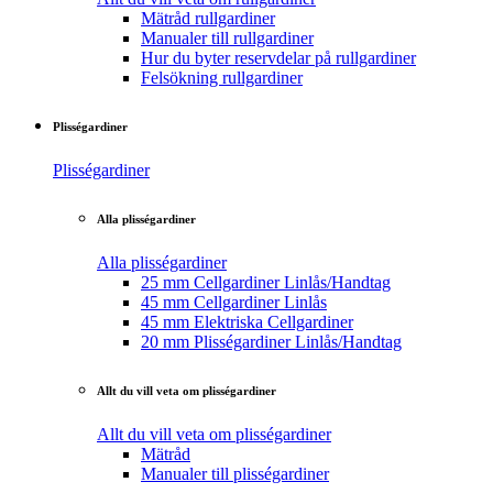
Mätråd rullgardiner
Manualer till rullgardiner
Hur du byter reservdelar på rullgardiner
Felsökning rullgardiner
Plisségardiner
Plisségardiner
Alla plisségardiner
Alla plisségardiner
25 mm Cellgardiner Linlås/Handtag
45 mm Cellgardiner Linlås
45 mm Elektriska Cellgardiner
20 mm Plisségardiner Linlås/Handtag
Allt du vill veta om plisségardiner
Allt du vill veta om plisségardiner
Mätråd
Manualer till plisségardiner