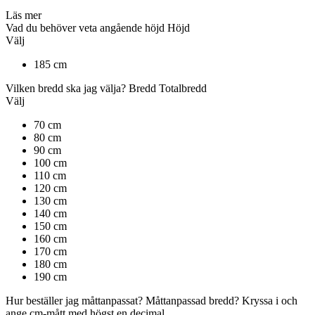
Läs mer
Vad du behöver veta angående höjd
Höjd
Välj
185 cm
Vilken bredd ska jag välja?
Bredd
Totalbredd
Välj
70 cm
80 cm
90 cm
100 cm
110 cm
120 cm
130 cm
140 cm
150 cm
160 cm
170 cm
180 cm
190 cm
Hur beställer jag måttanpassat?
Måttanpassad bredd?
Kryssa i och
ange cm-mått med högst en decimal.