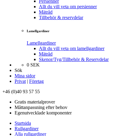
Persienner
Allt du vill veta om persienner
Mätråd
Tillbehör & reservdelar
Lamellgardiner
Lamellgardiner
Allt du vill veta om lamellgardiner
Mätråd
Skenor/Tyg/Tillbehör & Reservdelar
0
SEK
Sök
Mina sidor
Privat
|
Företag
+46 (0)40 93 57 55
Gratis materialprover
Måttanpassning efter behov
Egenutvecklade komponenter
Startsida
Rullgardiner
Alla rullgardiner