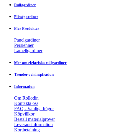
Rullgardiner
Plisségardiner
Fler Produkter
Panelgardiner
Persienner
Lamellgardiner
Mer om elektriska rullgardiner
Trender och inspiration
Information
Om Rollodin
Kontakta oss
FAQ - Vanliga frågor
Köpvillkor
Beställ materialprover
Leveransinformation
Kortbetalning