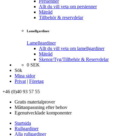
Persienner
Allt du vill veta om persienner
Mätråd
Tillbehör & reservdelar
Lamellgardiner
Lamellgardiner
Allt du vill veta om lamellgardiner
Mätråd
Skenor/Tyg/Tillbehör & Reservdelar
0
SEK
Sök
Mina sidor
Privat
|
Företag
+46 (0)40 93 57 55
Gratis materialprover
Måttanpassning efter behov
Egenutvecklade komponenter
Startsida
Rullgardiner
Alla rullgardiner