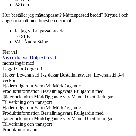
240 cm
Hur beställer jag måttanpassat?
Måttanpassad bredd?
Kryssa i och
ange cm-mått med högst en decimal.
Ja, jag vill anpassa bredden
+0 SEK
Välj
Ändra
Stäng
Fler val
Visa extra val
Dölj extra val
moms ingår med
Lägg i varukorgen
I lager. Leveranstid 1-2 dagar
Beställningsvara. Leveranstid 3-4
veckor
Fjäderrullgardin Varm Vit Mörkläggande
Produktinformation
Beställningsvara
Rullgardin med
fjädermekanism
Mörkläggande väv
Manual
Certifieringar
Tillverkning och transport
Fjäderrullgardin Varm Vit Mörkläggande
Produktinformation
Beställningsvara
Rullgardin med
fjädermekanism
Mörkläggande väv
Manual
Certifieringar
Tillverkning och transport
Produktinformation