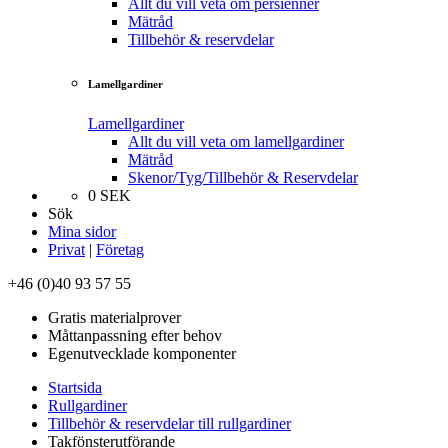
Allt du vill veta om persienner
Mätråd
Tillbehör & reservdelar
Lamellgardiner
Lamellgardiner
Allt du vill veta om lamellgardiner
Mätråd
Skenor/Tyg/Tillbehör & Reservdelar
0
SEK
Sök
Mina sidor
Privat
|
Företag
+46 (0)40 93 57 55
Gratis materialprover
Måttanpassning efter behov
Egenutvecklade komponenter
Startsida
Rullgardiner
Tillbehör & reservdelar till rullgardiner
Takfönsterutförande