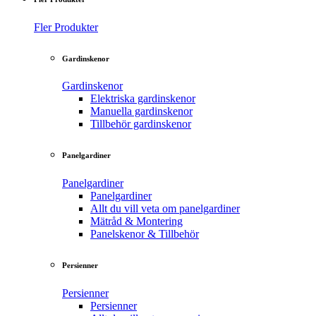
Fler Produkter
Gardinskenor
Gardinskenor
Elektriska gardinskenor
Manuella gardinskenor
Tillbehör gardinskenor
Panelgardiner
Panelgardiner
Panelgardiner
Allt du vill veta om panelgardiner
Mätråd & Montering
Panelskenor & Tillbehör
Persienner
Persienner
Persienner