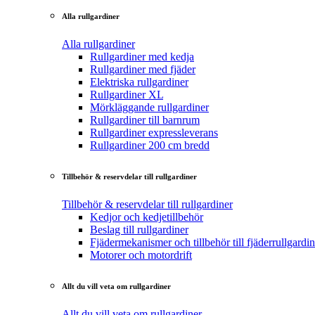
Alla rullgardiner
Alla rullgardiner
Rullgardiner med kedja
Rullgardiner med fjäder
Elektriska rullgardiner
Rullgardiner XL
Mörkläggande rullgardiner
Rullgardiner till barnrum
Rullgardiner expressleverans
Rullgardiner 200 cm bredd
Tillbehör & reservdelar till rullgardiner
Tillbehör & reservdelar till rullgardiner
Kedjor och kedjetillbehör
Beslag till rullgardiner
Fjädermekanismer och tillbehör till fjäderrullgardin
Motorer och motordrift
Allt du vill veta om rullgardiner
Allt du vill veta om rullgardiner