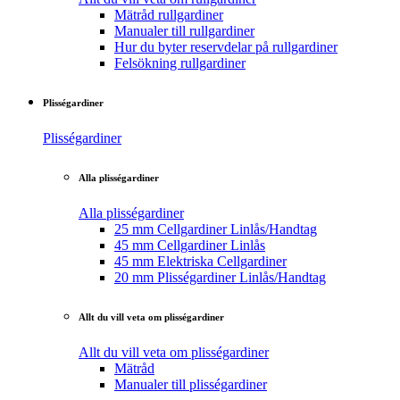
Mätråd rullgardiner
Manualer till rullgardiner
Hur du byter reservdelar på rullgardiner
Felsökning rullgardiner
Plisségardiner
Plisségardiner
Alla plisségardiner
Alla plisségardiner
25 mm Cellgardiner Linlås/Handtag
45 mm Cellgardiner Linlås
45 mm Elektriska Cellgardiner
20 mm Plisségardiner Linlås/Handtag
Allt du vill veta om plisségardiner
Allt du vill veta om plisségardiner
Mätråd
Manualer till plisségardiner