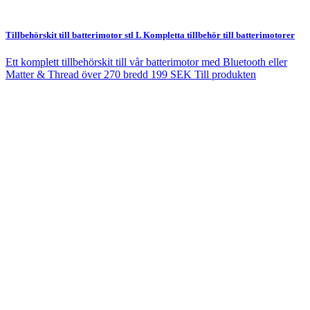
Tillbehörskit till batterimotor stl L
Kompletta tillbehör till batterimotorer
Ett komplett tillbehörskit till vår batterimotor med Bluetooth eller
Matter & Thread över 270 bredd
199 SEK
Till produkten