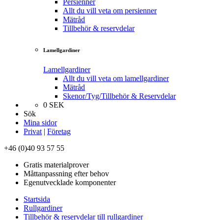
Persienner
Allt du vill veta om persienner
Mätråd
Tillbehör & reservdelar
Lamellgardiner
Lamellgardiner
Allt du vill veta om lamellgardiner
Mätråd
Skenor/Tyg/Tillbehör & Reservdelar
0
SEK
Sök
Mina sidor
Privat
|
Företag
+46 (0)40 93 57 55
Gratis materialprover
Måttanpassning efter behov
Egenutvecklade komponenter
Startsida
Rullgardiner
Tillbehör & reservdelar till rullgardiner