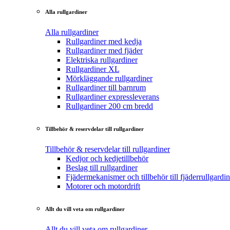
Alla rullgardiner
Alla rullgardiner
Rullgardiner med kedja
Rullgardiner med fjäder
Elektriska rullgardiner
Rullgardiner XL
Mörkläggande rullgardiner
Rullgardiner till barnrum
Rullgardiner expressleverans
Rullgardiner 200 cm bredd
Tillbehör & reservdelar till rullgardiner
Tillbehör & reservdelar till rullgardiner
Kedjor och kedjetillbehör
Beslag till rullgardiner
Fjädermekanismer och tillbehör till fjäderrullgardin
Motorer och motordrift
Allt du vill veta om rullgardiner
Allt du vill veta om rullgardiner