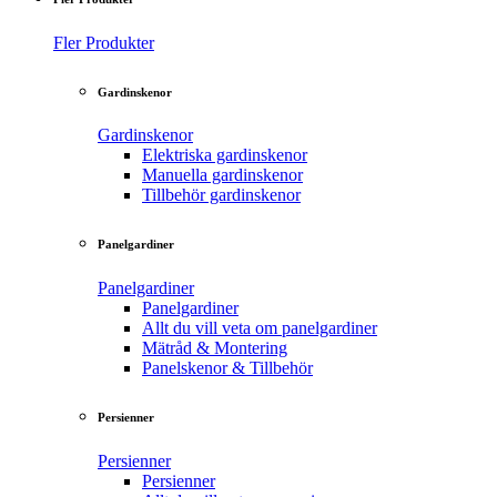
Fler Produkter
Gardinskenor
Gardinskenor
Elektriska gardinskenor
Manuella gardinskenor
Tillbehör gardinskenor
Panelgardiner
Panelgardiner
Panelgardiner
Allt du vill veta om panelgardiner
Mätråd & Montering
Panelskenor & Tillbehör
Persienner
Persienner
Persienner