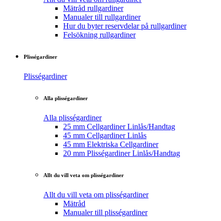
Mätråd rullgardiner
Manualer till rullgardiner
Hur du byter reservdelar på rullgardiner
Felsökning rullgardiner
Plisségardiner
Plisségardiner
Alla plisségardiner
Alla plisségardiner
25 mm Cellgardiner Linlås/Handtag
45 mm Cellgardiner Linlås
45 mm Elektriska Cellgardiner
20 mm Plisségardiner Linlås/Handtag
Allt du vill veta om plisségardiner
Allt du vill veta om plisségardiner
Mätråd
Manualer till plisségardiner