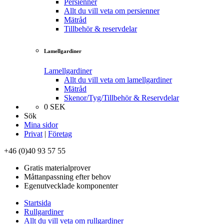
Persienner
Allt du vill veta om persienner
Mätråd
Tillbehör & reservdelar
Lamellgardiner
Lamellgardiner
Allt du vill veta om lamellgardiner
Mätråd
Skenor/Tyg/Tillbehör & Reservdelar
0
SEK
Sök
Mina sidor
Privat
|
Företag
+46 (0)40 93 57 55
Gratis materialprover
Måttanpassning efter behov
Egenutvecklade komponenter
Startsida
Rullgardiner
Allt du vill veta om rullgardiner