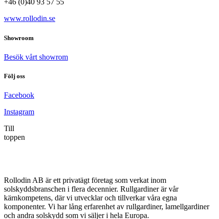
+46 (0)40 93 57 55
www.rollodin.se
Showroom
Besök vårt showrom
Följ oss
Facebook
Instagram
Till
toppen
Rollodin AB är ett privatägt företag som verkat inom
solskyddsbranschen i flera decennier. Rullgardiner är vår
kärnkompetens, där vi utvecklar och tillverkar våra egna
komponenter. Vi har lång erfarenhet av rullgardiner, lamellgardiner
och andra solskydd som vi säljer i hela Europa.