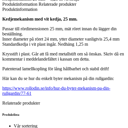
Produktinformation
Relaterade produkter
Produktinformation
Kedjemekanism med vit kedja, 25 mm.
Passar till rördimensionen 25 mm, mät röret innan du lägger din
beställning.
Inner diameter på röret 24 mm, ytter diameter vanligtvis 25,4 mm
Standardkedja i vit plast ingår. Nedhäng 1,25 m
Krysstift i plast. Går att få med metallstift om så önskas. Skriv då en
kommentar i meddelandefältet i kassan om detta.
Patenterad lamellkopling för lång hållbarhet och stabil drift!
Här kan du se hur du enkelt byter mekanism på din rullgardin:
https://www.rollodin.se/info/hur-du-byter-mekanism-pa-din-
rullgardin/77-61
Relaterade produkter
Produktlista
Vår sortering