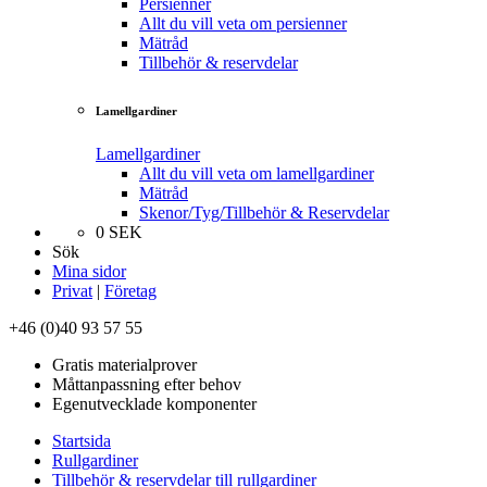
Persienner
Allt du vill veta om persienner
Mätråd
Tillbehör & reservdelar
Lamellgardiner
Lamellgardiner
Allt du vill veta om lamellgardiner
Mätråd
Skenor/Tyg/Tillbehör & Reservdelar
0
SEK
Sök
Mina sidor
Privat
|
Företag
+46 (0)40 93 57 55
Gratis materialprover
Måttanpassning efter behov
Egenutvecklade komponenter
Startsida
Rullgardiner
Tillbehör & reservdelar till rullgardiner