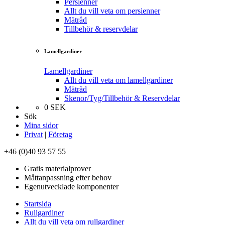
Persienner
Allt du vill veta om persienner
Mätråd
Tillbehör & reservdelar
Lamellgardiner
Lamellgardiner
Allt du vill veta om lamellgardiner
Mätråd
Skenor/Tyg/Tillbehör & Reservdelar
0
SEK
Sök
Mina sidor
Privat
|
Företag
+46 (0)40 93 57 55
Gratis materialprover
Måttanpassning efter behov
Egenutvecklade komponenter
Startsida
Rullgardiner
Allt du vill veta om rullgardiner