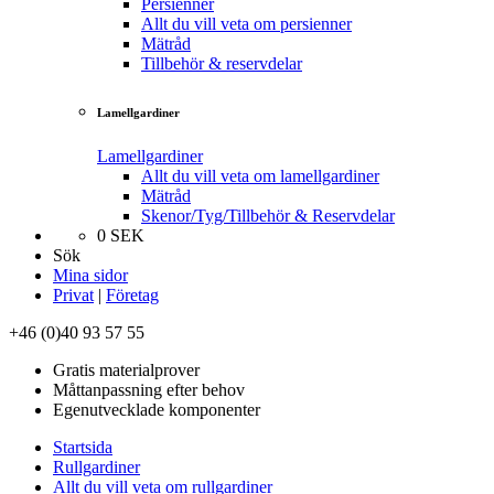
Persienner
Allt du vill veta om persienner
Mätråd
Tillbehör & reservdelar
Lamellgardiner
Lamellgardiner
Allt du vill veta om lamellgardiner
Mätråd
Skenor/Tyg/Tillbehör & Reservdelar
0
SEK
Sök
Mina sidor
Privat
|
Företag
+46 (0)40 93 57 55
Gratis materialprover
Måttanpassning efter behov
Egenutvecklade komponenter
Startsida
Rullgardiner
Allt du vill veta om rullgardiner